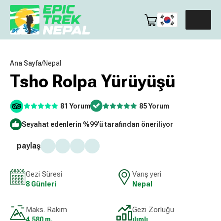
Ana Sayfa
/
Nepal
Tsho Rolpa Yürüyüşü
81 Yorum
85 Yorum
Seyahat edenlerin %99'ü tarafından öneriliyor
paylaş
Gezi Süresi
Varış yeri
8 Günleri
Nepal
Maks. Rakım
Gezi Zorluğu
4,580 m.
ılımlı