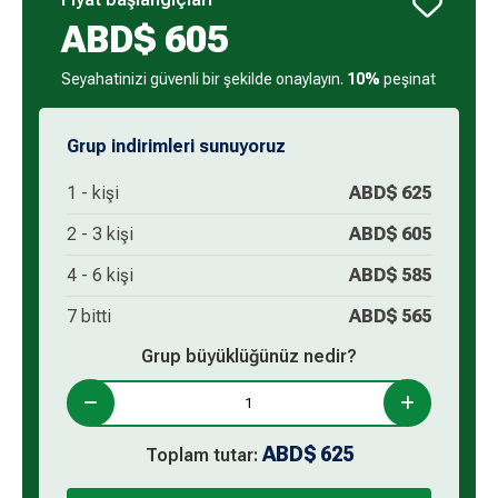
ABD$
605
Seyahatinizi güvenli bir şekilde onaylayın.
10%
peşinat
Grup indirimleri sunuyoruz
1 -
kişi
ABD$
625
2 -
3
kişi
ABD$
605
4 -
6
kişi
ABD$
585
7 bitti
ABD$
565
Grup büyüklüğünüz nedir?
ABD$
625
Toplam tutar: