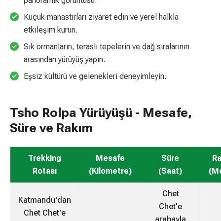
panoramik görüntüsü.
Küçük manastırları ziyaret edin ve yerel halkla
etkileşim kurun.
Sık ormanların, teraslı tepelerin ve dağ sıralarının
arasından yürüyüş yapın.
Eşsiz kültürü ve gelenekleri deneyimleyin.
Tsho Rolpa Yürüyüşü - Mesafe,
Süre ve Rakım
Trekking
Mesafe
Süre
R
Rotası
(Kilometre)
(Saat)
(M
Chet
Katmandu'dan
Chet'e
Chet Chet'e
arabayla