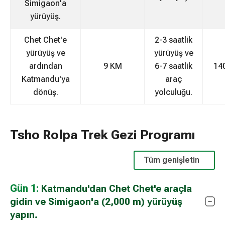
Simigaon'a
yürüyüş.
Chet Chet'e
2-3 saatlik
yürüyüş ve
yürüyüş ve
ardından
9 KM
6-7 saatlik
14
Katmandu'ya
araç
dönüş.
yolculuğu.
Tsho Rolpa Trek Gezi Programı
Tüm genişletin
Gün 1:
Katmandu'dan Chet Chet'e araçla
gidin ve Simigaon'a (2,000 m) yürüyüş
yapın.