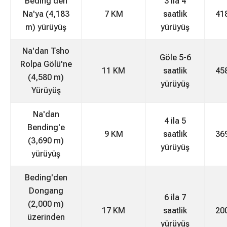
Beding'den
3 ila 4
Na'ya (4,183
7 KM
saatlik
41
m) yürüyüş
yürüyüş
Na'dan Tsho
Göle 5-6
Rolpa Gölü'ne
11 KM
saatlik
45
(4,580 m)
yürüyüş
Yürüyüş
Na'dan
4 ila 5
Bending'e
9 KM
saatlik
36
(3,690 m)
yürüyüş
yürüyüş
Beding'den
Dongang
6 ila 7
(2,000 m)
17 KM
saatlik
20
üzerinden
yürüyüş