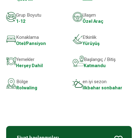
Grup Boyutu
Ulaşım
1-12
Özel Araç
Konaklama
Etkinlik
Otel/Pansiyon
Yürüyüş
Yemekler
Başlangıç ​​/ Bitiş
Herşey Dahil
Katmandu
Bölge
en iyi sezon
Rolwaling
İlkbahar sonbahar
Fiyat başlangıçları