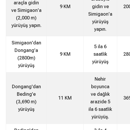
araçla gidin
9 KM
gidin ve
20
ve Simigaon'a
Simigaon'a
(2,000 m)
yürüyüş
yürüyüş yapın.
yapın.
Simigaon'dan
5 ila 6
Dongang'a
9 KM
saatlik
28
(2800m)
yürüyüş
yürüyüş
Nehir
Dongang'dan
boyunca
Beding'e
ve dağlık
11 KM
36
(3,690 m)
arazide 5
yürüyüş
ila 6 saatlik
yürüyüş.