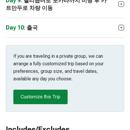
Day 9:
헬리콥터로 포카라까지 비행 후 카
트만두로 차량 이동
Day 10:
출국
If you are traveling in a private group, we can
arrange a fully customized trip based on your
preferences, group size, and travel dates,
available any day you choose.
Customize this Trip
Includes/Excludes