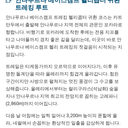
안나푸르나 베이스캠프 헬리콥터 귀환
트레킹 루트
안나푸르나 베이스캠프 트레킹 헬리콥터 귀환 코스는 카트
만두에서 출발해 안나푸르나 지역 전체의 관문인 포카라로
향합니다. 비행기로 포카라에 도착한 후에는 전용 지프를
타고 나야풀까지 경치 좋은 길을 달리는데, 이곳이 바로 안
나푸르나 베이스캠프 헬리 트레킹의 첫걸음이 시작되는 지
점입니다.
트레일은 티케둥가까지 오르막으로 이어지다가, 이후 유
명한 돌계단을 따라 울레리까지 힘겹게 올라갑니다. 힘든
구간이지만 사방으로 펼쳐지는 멋진 풍경이 그 수고를 보
상해줍니다. 울레리에서부터는 랄리구라스(석남화) 숲을
지나 안나푸르나 지역 최고의 전망지로 꼽히는 고레파니
(2,860m)까지 이어집니다.
다음 날 아침에는 일찍 일어나 3,200m 높이의 푼힐에 올
라, 네팔에서 손꼽히는 환상적인 일출을 감상하게 됩니다.