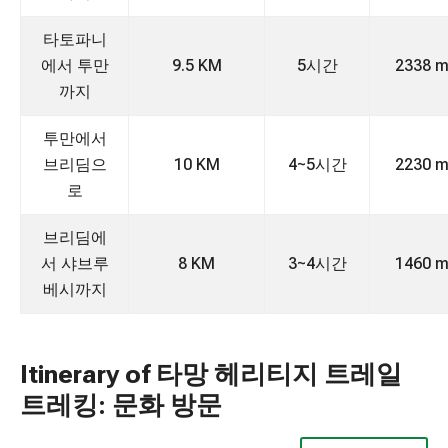
타토파니
에서 투만
9.5 KM
5시간
2338 m
까지
투만에서
브리딤으
10 KM
4~5시간
2230 m
로
브리딤에
서 샤브루
8 KM
3~4시간
1460 m
베시까지
Itinerary of 타망 헤리티지 트레일
트레킹: 문화 방문