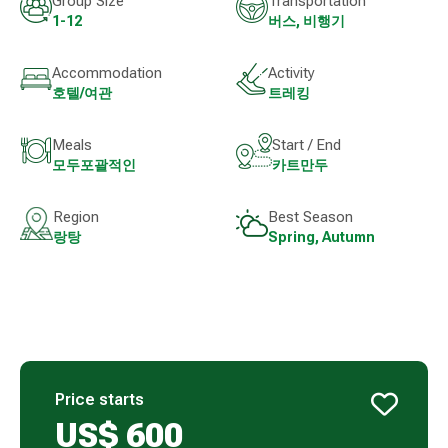
Group Size
Transportation
1-12
버스, 비행기
Accommodation
Activity
호텔/여관
트레킹
Meals
Start / End
모두포괄적인
카트만두
Region
Best Season
랑탕
Spring, Autumn
Price starts
US$
600