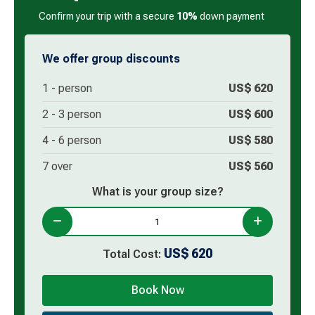
Confirm your trip with a secure
10%
down payment
We offer group discounts
1 -
person
US$
620
2 -
3
person
US$
600
4 -
6
person
US$
580
7 over
US$
560
What is your group size?
US$
620
Total Cost:
Book Now