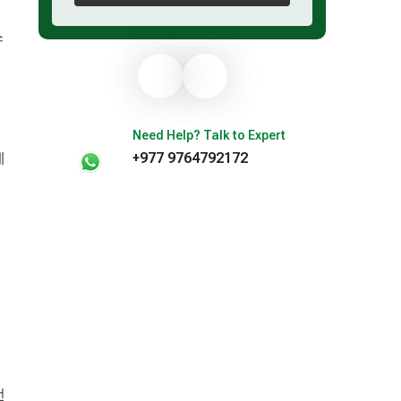
스
Need Help? Talk to Expert
예
+977 9764792172
전