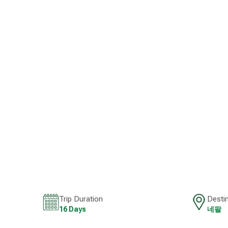
Trip Duration
Desti
16 Days
네팔