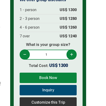
1 -
person
US$
1300
2 -
3
person
US$
1280
라
4 -
6
person
US$
1260
7 over
US$
1240
What is your group size?
US$
1300
Total Cost:
Book Now
것
Inquiry
Customize this Trip