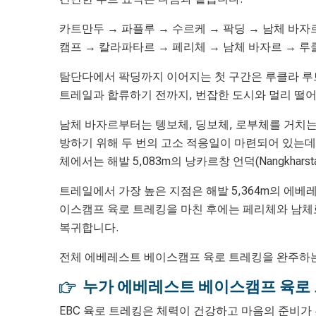
카트만두 → 파플루 → 수르케 → 팍딩 → 남체 바자
캠프 → 칼라파타르 → 페리체 → 남체 바자르 → 루
탐단다에서 팍딩까지 이어지는 첫 구간은 루클라 루트
트레일과 합류하기 전까지, 번잡한 도시와 멀리 떨어
남체 바자르부터는 텡보체, 딩보체, 로부체를 거치는
방하기 위해 두 번의 고소 적응일이 마련되어 있는데
체에서는 해발 5,083m의 낭카르창 언덕(Nangkharst
트레일에서 가장 높은 지점은 해발 5,364m의 에베
이스캠프 육로 트레킹을 마친 후에는 페리체와 남체
복귀합니다.
전체 에베레스트 베이스캠프 육로 트레킹을 완주하는 
누가 에베레스트 베이스캠프 육로 
EBC 육로 트레킹은 체력이 건강하고 마음의 준비가