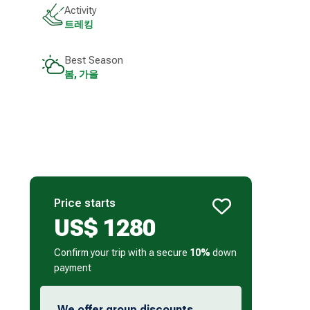
Activity
트레킹
Best Season
봄, 가을
Price starts
US$
1280
Confirm your trip with a secure
10%
down
payment
We offer group discounts