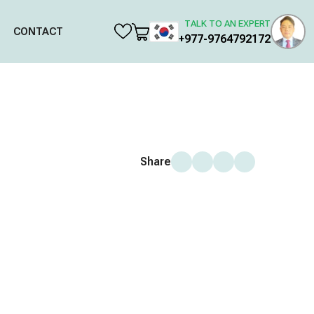
TALK TO AN EXPERT
CONTACT
+977-9764792172
Share